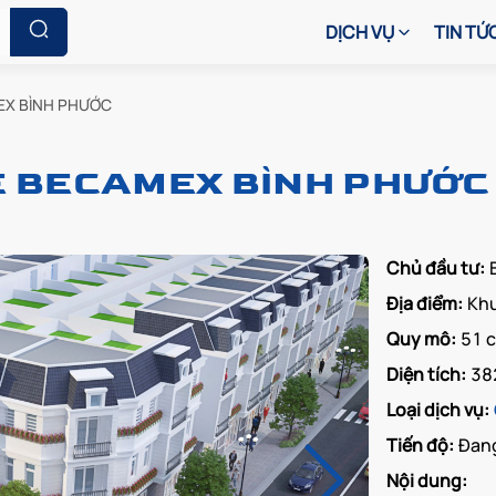
DỊCH VỤ
TIN TỨ
EX BÌNH PHƯỚC
Ế BECAMEX BÌNH PHƯỚC
Chủ đầu tư:
Địa điểm:
Khu
Quy mô:
51 c
Diện tích:
38
Loại dịch vụ:
Tiến độ:
Đang
Nội dung: