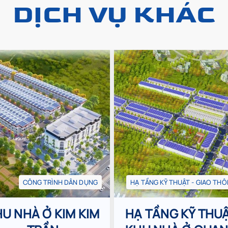
DỊCH VỤ KHÁC
CÔNG TRÌNH DÂN DỤNG
HẠ TẦNG KỸ THUẬT - GIAO TH
U NHÀ Ở KIM KIM
HẠ TẦNG KỸ THU