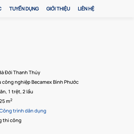
C
TUYỂN DỤNG
GIỚI THIỆU
LIÊN HỆ
Bà Đới Thanh Thúy
 công nghiệp Becamex Bình Phước
ăn, 1 trệt, 2 lầu
2
25
m
Công trình dân dụng
 thi công