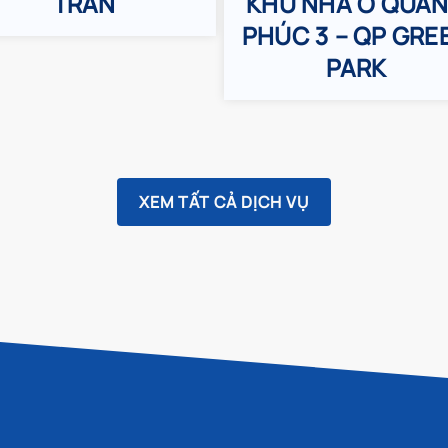
TRẦN
KHU NHÀ Ở QUA
PHÚC 3 – QP GRE
PARK
XEM TẤT CẢ DỊCH VỤ