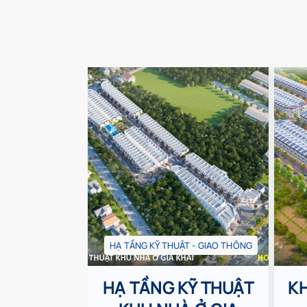
HẠ TẦNG KỸ THUẬT - GIAO THÔNG
HẠ TẦNG KỸ THUẬT
KH