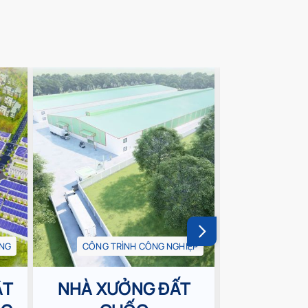
ÔNG
CÔNG TRÌNH CÔNG NGHIỆP
CÔNG
ẬT
NHÀ XƯỞNG ĐẤT
KHU NHÀ